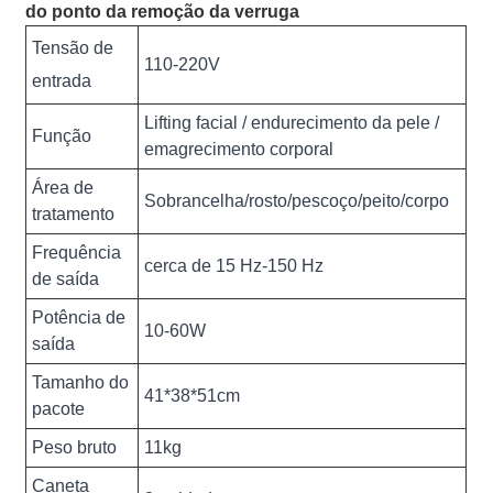
do ponto da remoção da verruga
Tensão de
110-220V
entrada
Lifting facial / endurecimento da pele /
Função
emagrecimento corporal
Área de
Sobrancelha/rosto/pescoço/peito/corpo
tratamento
Frequência
cerca de 15 Hz-150 Hz
de saída
Potência de
10-60W
saída
Tamanho do
41*38*51cm
pacote
Peso bruto
11kg
Caneta