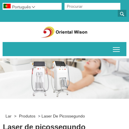
Português


Alte
Lar
>
Produtos
>
Laser De Picossegundo
Laser de picossegundo