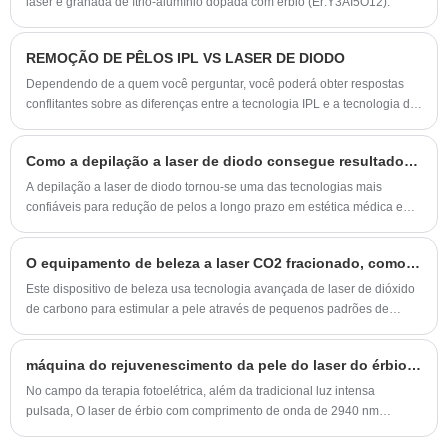
laser é granada de ítrio-alumínio dopada com érbio (Er:Y3AI5O12).
REMOÇÃO DE PÊLOS IPL VS LASER DE DIODO
Dependendo de a quem você perguntar, você poderá obter respostas
conflitantes sobre as diferenças entre a tecnologia IPL e a tecnologia de
depilação a laser de diodo. A maioria das pessoas aponta a eficácia dos
lasers de diodo em relação ao IPL como a principal diferença, mas de
Como a depilação a laser de diodo consegue resultados duradouros?
onde vem isso? Vamos dar uma olhada no que você precisa saber sobre
a tecnologia de depilação a laser. Antes de investir em um negócio de
A depilação a laser de diodo tornou-se uma das tecnologias mais
depilação a laser, é fundamental compreender as diferenças entre lasers
confiáveis ​​para redução de pelos a longo prazo em estética médica e
de diodo e IPL.
clínicas de beleza profissionais. Este artigo abrangente explica como
funciona a depilação a laser de diodo, quais problemas ela resolve para
O equipamento de beleza a laser CO2 fracionado, como tecnologia revolucionária no campo da beleza, trouxe boas notícias para muitos amantes da beleza com suas vantagens únicas no tratamento da pele.
fornecedores e clientes e como avaliar o desempenho do equipamento,
a segurança e os resultados do tratamento. Ao abordar preocupações
Este dispositivo de beleza usa tecnologia avançada de laser de dióxido
comuns como eficácia, segurança da pele, conforto e eficiência
de carbono para estimular a pele através de pequenos padrões de
operacional, este guia ajuda os leitores a tomar decisões informadas ao
treliça para promover a regeneração e reparo do colágeno. Este
selecionar soluções de depilação a laser de diodo.
tratamento não invasivo não é apenas seguro e eficaz, mas também
máquina do rejuvenescimento da pele do laser do érbio 2940nm
extremamente confortável.
No campo da terapia fotoelétrica, além da tradicional luz intensa
pulsada, O laser de érbio com comprimento de onda de 2940 nm
também é um laser amplamente utilizado em dermatologia.