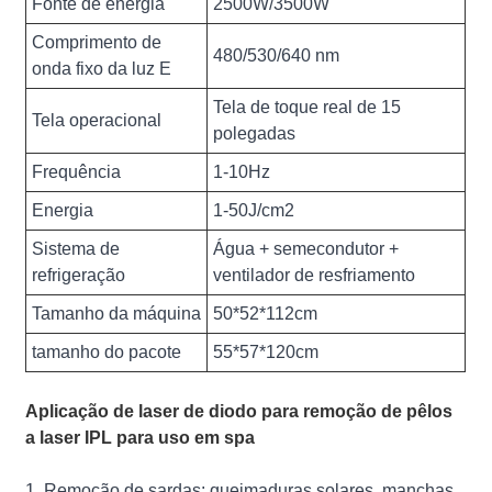
Fonte de energia
2500W/3500W
Comprimento de
480/530/640 nm
onda fixo da luz E
Tela de toque real de 15
Tela operacional
polegadas
Frequência
1-10Hz
Energia
1-50J/cm2
Sistema de
Água + semecondutor +
refrigeração
ventilador de resfriamento
Tamanho da máquina
50*52*112cm
tamanho do pacote
55*57*120cm
Aplicação de laser de diodo para remoção de pêlos
a laser IPL para uso em spa
1. Remoção de sardas: queimaduras solares, manchas,