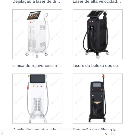
Depilação a laser de diodo de quatro comprimentos de onda
Laser de alta velocidade para remoção de pêlos com diodo de alça única
clínica do rejuvenescimento da pele do laser 808nm do diodo de 1200W 1600W
lasers da beleza dos cuidados com a pele do laser 808nm do diodo de 1600W 2000W
Depilação sem dor a laser de diodo de alça dupla
Remoção de pêlos a laser de gelo de pele de platina de titânio
X