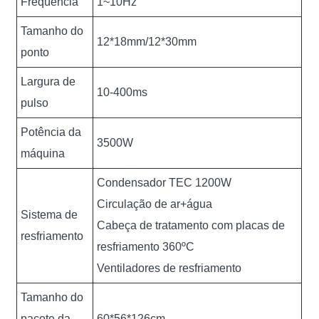
Freqüência
1~10Hz
Tamanho do
12*18mm/12*30mm
ponto
Largura de
10-400ms
pulso
Potência da
3500W
máquina
Condensador TEC 1200W
Circulação de ar+água
Sistema de
Cabeça de tratamento com placas de
resfriamento
resfriamento 360ºC
Ventiladores de resfriamento
Tamanho do
pacote da
60*56*126cm