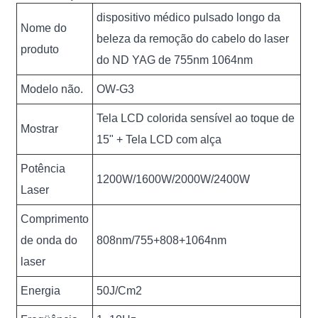
dispositivo médico pulsado longo da
Nome do
beleza da remoção do cabelo do laser
produto
do ND YAG de 755nm 1064nm
Modelo não.
OW-G3
Tela LCD colorida sensível ao toque de
Mostrar
15" + Tela LCD com alça
Potência
1200W/1600W/2000W/2400W
Laser
Comprimento
de onda do
808nm/755+808+1064nm
laser
Energia
50J/Cm2