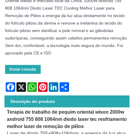
Oriente Médio e mercado local da China. 2000W Android 755
808 1064nm Diodo Laser TEC Cooling Melhor Laser para
Remoção de Pêlos a energia da luz atua diretamente no tecido
do folículo piloso da derme e remove a melanina do tecido do
folículo piloso sem danificar a pele normal e as glândulas
sudoríparas, conseguindo assim cabelos permanentes remoção.
Sem dor, confortável, a tecnologia mais segura do mundo. Foi
aprovado pela CE e ISO.
Enviar consulta
Facebook
X
WhatsApp
Pinterest
LinkedIn
Share
Descrição do produto
Terapia de trabalho de pequim oriental wison 2000w
android 755 808 1064nm diodo laser tec resfriamento
melhor laser de remoção de pêlos
Laser de diodo 755+808+1064nm, a energia da luz atua