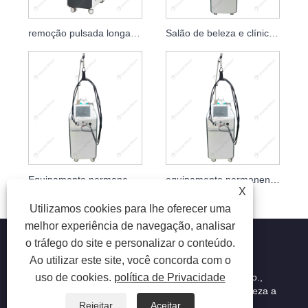
remoção pulsada longa do cabelo do laser de 1064nm ND YAG
Salão de beleza e clínica de refrigeração de ar Alex Max Laser PRO
Equipamento permanente delicado da remoção do cabelo do laser do poder superior do ND YAG
equipamento permanente da remoção do cabelo do laser do Alexandrite de 755nm 1064nm
X
Utilizamos cookies para lhe oferecer uma
melhor experiência de navegação, analisar
o tráfego do site e personalizar o conteúdo.
Ao utilizar este site, você concorda com o
Copyright © 2023 Beijing Oriental Wison Technology Co.,
uso de cookies.
política de Privacidade
Limited - Depilação a laser, Depilação, Máquina de beleza a
laser - Todos os direitos reservados.
Rejeitar
Aceitar