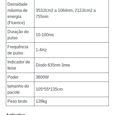
Densidade
máxima de
353J/cm2 a 1064nm, 212J/cm2 a
energia
755nm
(Fluence)
Duração do
10-100ms
pulso
Frequência
1-4Hz
de pulso
Indicador de
Diodo 635nm 3mw
feixe
Poder
3800W
tamanho do
105*55*135cm
pacote
Peso bruto
128kg