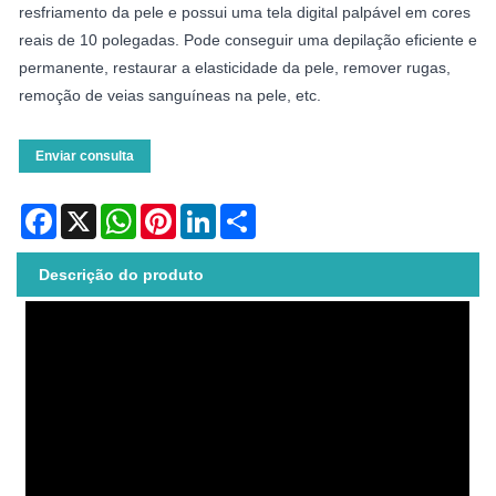
resfriamento da pele e possui uma tela digital palpável em cores
reais de 10 polegadas. Pode conseguir uma depilação eficiente e
permanente, restaurar a elasticidade da pele, remover rugas,
remoção de veias sanguíneas na pele, etc.
Enviar consulta
Facebook
X
WhatsApp
Pinterest
LinkedIn
Share
Descrição do produto