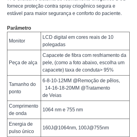
fornece proteção contra spray criogênico segura e
estável para maior segurança e conforto do paciente.
Parâmetro
LCD digital em cores reais de 10
Monitor
polegadas
Capacete de fibra com resfriamento da
Peça de alça
pele, (como a foto abaixo, escolha um
capacete) taxa de conduta> 95%
6-8-10-12MM @Remoção de pêlos,
Tamanho do
14-16-18-20MM @Tratamento
ponto
de Veias
Comprimento
1064 nm e 755 nm
de onda
Energia de
160J@1064nm, 100J@755nm
pulso único