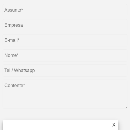
X
enviar